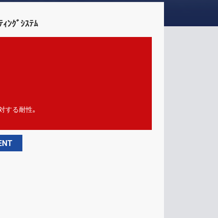
ｨﾝｸﾞｼｽﾃﾑ
対する耐性｡
ENT