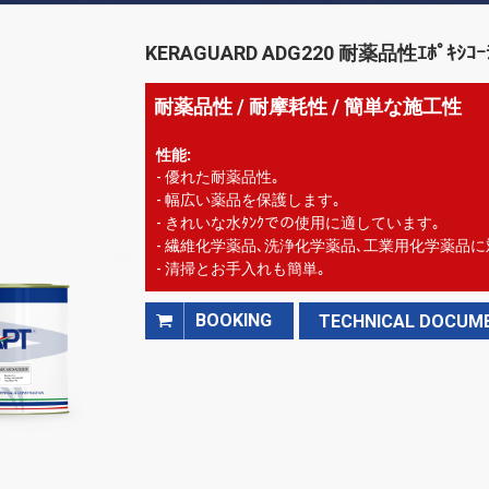
KERAGUARD ADG220 耐薬品性ｴﾎﾟｷｼｺｰﾃ
耐薬品性 / 耐摩耗性 / 簡単な施工性
1.
性能:
-
優れた耐薬品性｡
- 幅広い薬品を保護します｡
- きれいな水ﾀﾝｸでの使用に適しています｡
- 繊維化学薬品､洗浄化学薬品､工業用化学薬品に
- 清掃とお手入れも簡単｡
BOOKING
TECHNICAL DOCUM