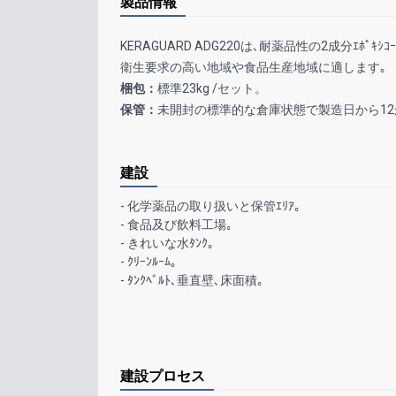
製品情報
KERAGUARD ADG220
は､耐薬品性の
2
成分
ｴﾎﾟｷｼｺ
衛生要求の高い地域や食品生産地域に適します｡
梱包：
標準23
kg /
セット。
保管：
未開封の標準的な倉庫状態で製造日から12
建設
- 化学薬品の取り扱いと保管ｴﾘｱ｡
- 食品及び飲料工場｡
- きれいな水ﾀﾝｸ｡
- ｸﾘｰﾝﾙｰﾑ｡
- ﾀﾝｸﾍﾞﾙﾄ､垂直壁､床面積｡
建設プロセス