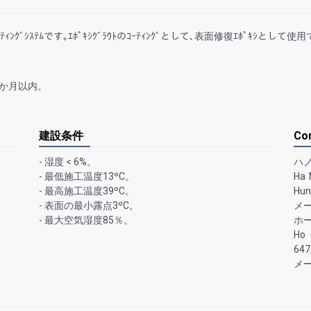
ｰﾃｨﾝｸﾞｼｽﾃﾑです｡
ｴﾎﾟｷｼｸﾞﾗｳﾄのｺｰﾃｨﾝｸﾞとして､表面修復ｴﾎﾟｷｼとして使
か月以内。
建設条件
Co
-
湿度 < 6%
。
ハ
-
最低施工温度
13
º
C
。
Ha 
-
最高施工温度
39
º
C
。
Hu
-
表面の最小露点
3
º
C
。
メ
-
最大空気湿度
85
％。
ホ
Ho 
647
メ