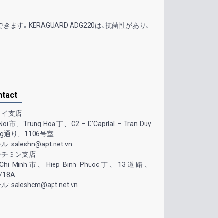
用できます｡
KERAGUARD ADG220
は､抗菌性があり､
ntact
ノイ支店
Noi
市、
Trung Hoa
丁、
C2 – D’Capital – Tran Duy
ng通り
、
1106号室
ール
: saleshn@apt.net.vn
ーチミン支店
Chi Minh
市、
Hiep Binh Phuoc
丁、
13道路
、
/18A
ール
: saleshcm@apt.net.vn