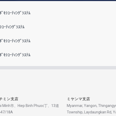
ﾟｷｼｺｰﾃｨﾝｸﾞｼｽﾃﾑ
ｺｰﾃｨﾝｸﾞｼｽﾃﾑ
ｷｼｺｰﾃｨﾝｸﾞｼｽﾃﾑ
ﾟｷｼｺｰﾃｨﾝｸﾞｼｽﾃﾑ
チミン支店
ミヤンマ支店
i Minh
市、
Hiep Binh Phuoc
丁、
13道
Myanmar, Yangon, Thingangy
647/18A
Township, Laydaungkan Rd, Y