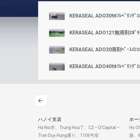
KERASEAL ADO30ｾﾙﾌﾚﾍﾞﾘﾝｸﾞｴﾎ
KERASEAL ADO121無溶剤ｴﾎﾟｷｼ
KERASEAL ADO20溶剤ﾍﾞｰｽのｴﾎﾟ
KERASEAL ADO40ｾﾙﾌﾚﾍﾞﾘﾝｸﾞｴﾎ
ハノイ支店
ホー
Ha Noi
市、
Trung Hoa
丁、
C2 – D’Capital –
Ho Ch
Tran Duy Hung通り
、
1106号室
路
、