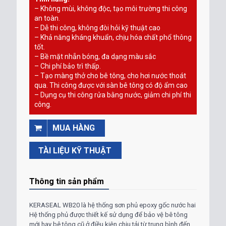
– Không mùi, không độc, tạo môi trường thi công
an toàn.
– Dễ thi công, không đòi hỏi kỹ thuật cao
– Khả năng kháng khuẩn, chịu hóa chất phổ thông
tốt.
– Bề mặt nhẵn bóng, đa dạng màu sắc
– Chi phí bảo trì thấp.
– Tạo màng thở cho bê tông, cho hơi nước thoát
qua. Thi công được với sàn bê tông có độ ẩm cao
– Dụng cụ thi công rửa bằng nước, giảm chi phí thi
công.
MUA HÀNG
TÀI LIỆU KỸ THUẬT
Thông tin sản phẩm
KERASEAL WB20 là hệ thống sơn phủ epoxy gốc nước hai thành phầ
Hệ thống phủ được thiết kế sử dụng để bảo vệ bê tông
mới hay bê tông cũ ở điều kiện chịu tải từ trung bình đến