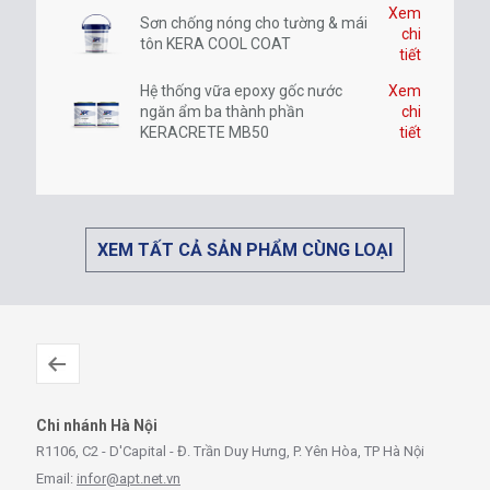
Xem
Sơn chống nóng cho tường & mái
chi
tôn KERA COOL COAT
tiết
Hệ thống vữa epoxy gốc nước
Xem
ngăn ẩm ba thành phần
chi
KERACRETE MB50
tiết
XEM TẤT CẢ SẢN PHẨM CÙNG LOẠI
Chi nhánh Hà Nội
R1106, C2 - D'Capital - Đ. Trần Duy Hưng, P. Yên Hòa, TP Hà Nội
Email:
infor@apt.net.vn