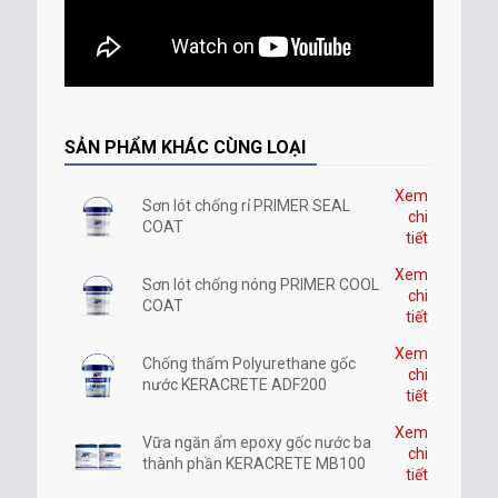
SẢN PHẨM KHÁC CÙNG LOẠI
Xem
Sơn lót chống rỉ PRIMER SEAL
chi
COAT
tiết
Xem
Sơn lót chống nóng PRIMER COOL
chi
COAT
tiết
Xem
Chống thấm Polyurethane gốc
chi
nước KERACRETE ADF200
tiết
Xem
Vữa ngăn ẩm epoxy gốc nước ba
chi
thành phần KERACRETE MB100
tiết