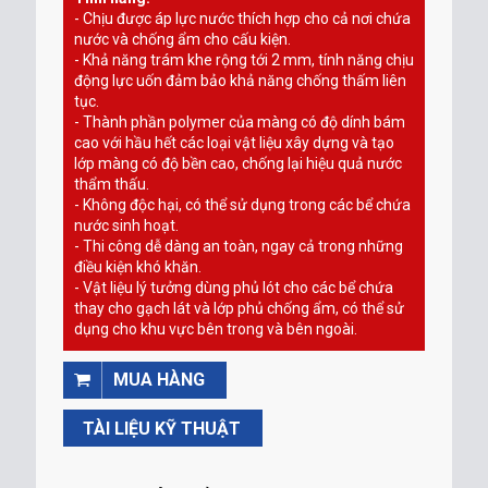
- Chịu được áp lực nước thích hợp cho cả nơi chứa
nước và chống ẩm cho cấu kiện.
- Khả năng trám khe rộng tới 2 mm, tính năng chịu
động lực uốn đảm bảo khả năng chống thấm liên
tục.
- Thành phần polymer của màng có độ dính bám
cao với hầu hết các loại vật liệu xây dựng và tạo
lớp màng có độ bền cao, chống lại hiệu quả nước
thẩm thấu.
- Không độc hại, có thể sử dụng trong các bể chứa
nước sinh hoạt.
- Thi công dễ dàng an toàn, ngay cả trong những
điều kiện khó khăn.
- Vật liệu lý tưởng dùng phủ lót cho các bể chứa
thay cho gạch lát và lớp phủ chống ẩm, có thể sử
dụng cho khu vực bên trong và bên ngoài.
MUA HÀNG
TÀI LIỆU KỸ THUẬT