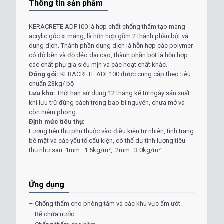
Thông tin sản phẩm
KERACRETE ADF100 là hợp chất chống thấm tạo màng
acrylic gốc xi măng, là hỗn hợp gồm 2 thành phần bột và
dung dịch. Thành phần dung dịch là hỗn hợp các polymer
có độ bền và độ dẻo dai cao, thành phần bột là hỗn hợp
các chất phụ gia siêu mịn và các hoạt chất khác.
Đóng gói:
KERACRETE ADF100 được cung cấp theo tiêu
chuẩn 23kg/ bộ
Lưu kho:
Thời hạn sử dụng 12 tháng kể từ ngày sản xuất
khi lưu trữ đúng cách trong bao bì nguyên, chưa mở và
còn niêm phong.
Định mức tiêu thụ:
Lượng tiêu thụ phụ thuộc vào điều kiện tự nhiên, tình trạng
bề mặt và các yếu tố cấu kiện, có thể dự tính lượng tiêu
thụ như sau: 1mm : 1.5kg/m², 2mm : 3.0kg/m²
Ứng dụng
– Chống thấm cho phòng tắm và các khu vực ẩm ướt.
– Bể chứa nước.