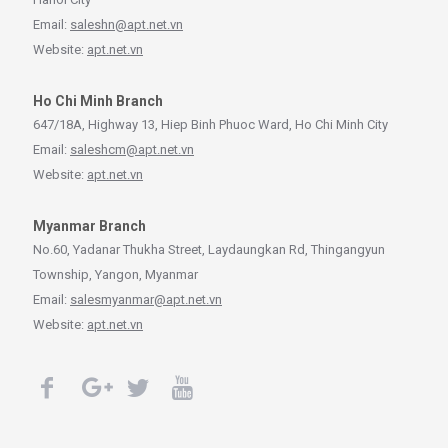
Email:
saleshn@apt.net.vn
Website:
apt.net.vn
Ho Chi Minh Branch
647/18A, Highway 13, Hiep Binh Phuoc Ward, Ho Chi Minh City
Email:
saleshcm@apt.net.vn
Website:
apt.net.vn
Myanmar Branch
No.60, Yadanar Thukha Street, Laydaungkan Rd, Thingangyun
Township, Yangon, Myanmar
Email:
salesmyanmar@apt.net.vn
Website:
apt.net.vn