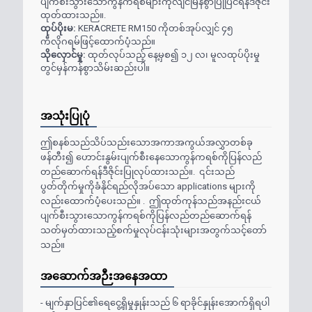
ပျက်စီးသွားသောကွန်ကရစ်များကိုလျင်မြန်စွာပြုပြင်ရန်ဒီဇိုင်း
ထုတ်ထားသည်။
.
ထုပ်ပိုးမ
:
KERACRETE RM150
ကိုတစ်အုပ်လျှင် ၄၅
ကီလိုဂရမ်ဖြင့်ထောက်ပံ့သည်။
သိုလှောင်မှု
:
ထုတ်လုပ်သည့် နေ့မှစ၍ ၁၂ လ၊ မူလထုပ်ပိုးမှု
တွင်မှန်ကန်စွာသိမ်းဆည်းပါ။
အသုံးပြုပုံ
ဤစနစ်သည်သိပ်သည်းသောအကာအကွယ်အလွှာတစ်ခု
ဖန်တီး၍ ဟောင်းနွမ်းပျက်စီးနေသောကွန်ကရစ်ကိုပြန်လည်
တည်ဆောက်ရန်ဒီဇိုင်းပြုလုပ်ထားသည်။.
၎င်းသည်
ပွတ်တိုက်မှုကိုခံနိုင်ရည်လိုအပ်သော
applications
များကို
လည်းထောက်ပံ့ပေးသည်။
. ဤထုတ်ကုန်သည်အနည်းငယ်
ပျက်စီးသွားသောကွန်ကရစ်ကိုပြန်လည်တည်ဆောက်ရန်
သတ်မှတ်ထားသည့်စက်မှုလုပ်ငန်းသုံးများအတွက်သင့်တော်
သည်။
အဆောက်အဉီးအနေအထာ
- မျက်နှာပြင်၏ရေငွေ့ရှိမှုနှုန်းသည် ၆ ရာခိုင်နှုန်းအောက်ရှိရပါ