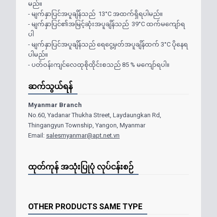
မည်။
-
မျက်နှာပြင်အပူချိန်သည်
13°C
အထက်ရှိရပါမည်။
-
မျက်နှာပြင်၏အမြင့်ဆုံးအပူချိန်သည်
39°C
ထက်မကျော်ရ
ပါ
-
မျက်နှာပြင်အပူချိန်သည် ရေငွေ့မှတ်အပူချိန်ထက်
3°C
ပိုနေရ
ပါမည်။
-
ပတ်ဝန်းကျင်လေထုစိုထိုင်းစသည်
85 %
မကျော်ရပါ။
ဆက်သွယ်ရန်
Myanmar Branch
No.60, Yadanar Thukha Street, Laydaungkan Rd,
Thingangyun Township, Yangon, Myanmar
Email:
salesmyanmar@apt.net.vn
ထုတ်ကုန် အသုံးပြုပုံ လုပ်ငန်းစဉ်
OTHER PRODUCTS SAME TYPE