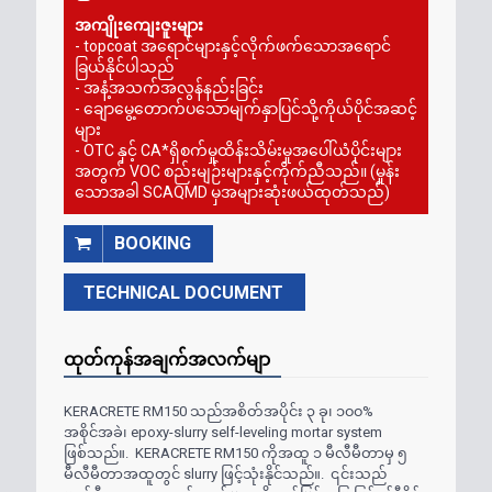
အကျိုးကျေးဇူးများ
- topcoat
အရောင်များနှင့်လိုက်ဖက်သောအရောင်
ခြယ်နိုင်ပါသည်
-
အနံ့အသက်အလွန်နည်းခြင်း
- ချောမွေ့တောက်ပသောမျက်နှာပြင်သို့ကိုယ်ပိုင်အဆင့်
များ
- OTC
နှင့်
CA*
ရှိစက်မှုထိန်းသိမ်းမှုအပေါ်ယံပိုင်းများ
အတွက်
VOC
စည်းမျဉ်းများနှင့်ကိုက်ညီသည်။ (မှုန်း
သောအခါ
SCAQMD
မှအများဆုံးဖယ်ထုတ်သည်)
BOOKING
TECHNICAL DOCUMENT
ထုတ်ကုန်အချက်အလက်မျာ
KERACRETE RM150
သည်အစိတ်အပိုင်း ၃ ခု၊ ၁၀၀%
အစိုင်အခဲ၊
epoxy-slurry self-leveling mortar system
ဖြစ်သည်။
. KERACRETE RM150
ကိုအထူ ၁ မီလီမီတာမှ ၅
မီလီမီတာအထူတွင်
slurry
ဖြင့်သုံးနိုင်သည်။
.
၎င်းသည်