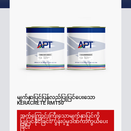
မျက်နှာပြင်ပြန်လည်ပြုပြင်ပေးသော
KERACRETE RM150
အက်ကြောင်းကြီးသောမျက်နှာပြင်ကို
ပြုပြင်နိုင်ခြင်း/ ပွန်းပဲ့မှုဒဏ်ကာကွယ်ပေး
ခြင်း