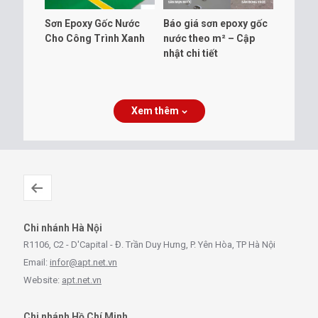
Sơn Epoxy Gốc Nước
Báo giá sơn epoxy gốc
Cho Công Trình Xanh
nước theo m² – Cập
nhật chi tiết
Xem thêm
Chi nhánh Hà Nội
R1106, C2 - D'Capital - Đ. Trần Duy Hưng, P. Yên Hòa, TP Hà Nội
Email:
infor@apt.net.vn
Website:
apt.net.vn
Chi nhánh Hồ Chí Minh