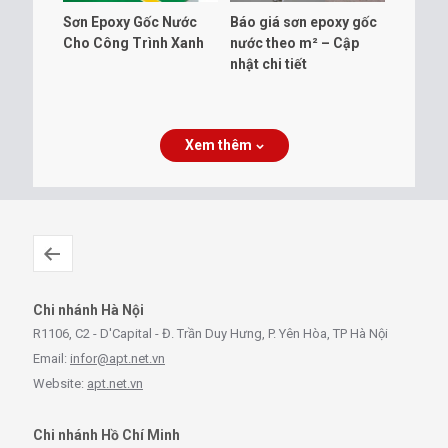
Sơn Epoxy Gốc Nước
Báo giá sơn epoxy gốc
Cho Công Trình Xanh
nước theo m² – Cập
nhật chi tiết
Xem thêm
Chi nhánh Hà Nội
R1106, C2 - D'Capital - Đ. Trần Duy Hưng, P. Yên Hòa, TP Hà Nội
Email:
infor@apt.net.vn
Website:
apt.net.vn
Chi nhánh Hồ Chí Minh