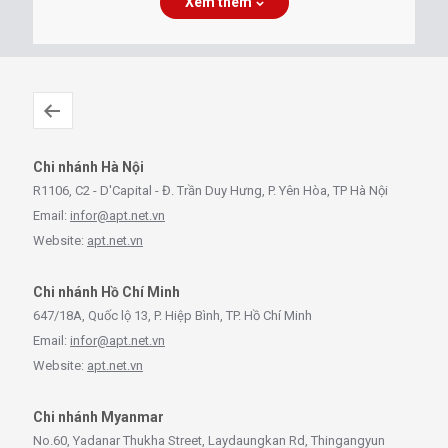
Xem thêm
Chi nhánh Hà Nội
R1106, C2 - D'Capital - Đ. Trần Duy Hưng, P. Yên Hòa, TP Hà Nội
Email:
infor@apt.net.vn
Website:
apt.net.vn
Chi nhánh Hồ Chí Minh
647/18A, Quốc lộ 13, P. Hiệp Bình, TP. Hồ Chí Minh
Email:
infor@apt.net.vn
Website:
apt.net.vn
Chi nhánh Myanmar
No.60, Yadanar Thukha Street, Laydaungkan Rd, Thingangyun