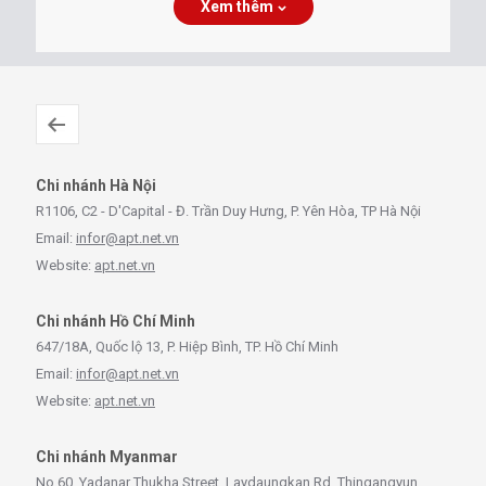
Xem thêm
Chi nhánh Hà Nội
R1106, C2 - D'Capital - Đ. Trần Duy Hưng, P. Yên Hòa, TP Hà Nội
Email:
infor@apt.net.vn
Website:
apt.net.vn
Chi nhánh Hồ Chí Minh
647/18A, Quốc lộ 13, P. Hiệp Bình, TP. Hồ Chí Minh
Email:
infor@apt.net.vn
Website:
apt.net.vn
Chi nhánh Myanmar
No.60, Yadanar Thukha Street, Laydaungkan Rd, Thingangyun