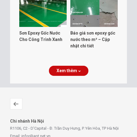
Sơn Epoxy Gốc Nước
Báo giá sơn epoxy gốc
Cho Công Trình Xanh
nước theo m² – Cập
nhật chi tiết
Xem thêm
Chi nhánh Hà Nội
R1106, C2 - D'Capital - Đ. Trần Duy Hưng, P. Yên Hòa, TP Hà Nội
Email:
infor@apt.net.vn