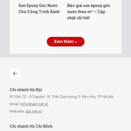
Sơn Epoxy Gốc Nước
Báo giá sơn epoxy gốc
Cho Công Trình Xanh
nước theo m² – Cập
nhật chi tiết
Xem thêm
Chi nhánh Hà Nội
R1106, C2 - D'Capital - Đ. Trần Duy Hưng, P. Yên Hòa, TP Hà Nội
Email:
infor@apt.net.vn
Website:
apt.net.vn
Chi nhánh Hồ Chí Minh